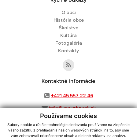
Rýchle odkazy
O obci
História obce
Školstvo
Kultúra
Fotogaléria
Kontakty
Kontaktné informácie
+421 45 557 22 46
info@kozivrbovok.sk
Používame cookies
Súbory cookie a ďalšie technológie sledovania používame na zlepšenie
vášho zážitku z prehliadania našich webových stránok, na to, aby sme
využite možnosť získavania aktuálnych informácií s využitím RSS
,
vám zobrazovali prispôsobený obsah a cielené reklamy, na analýzu