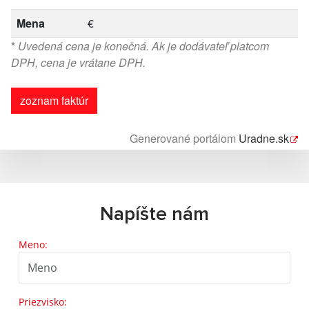
Mena
€
*
Uvedená cena je konečná. Ak je dodávateľ platcom
DPH, cena je vrátane DPH.
zoznam faktúr
Generované portálom
Uradne.sk
Napíšte nám
Meno:
Priezvisko: