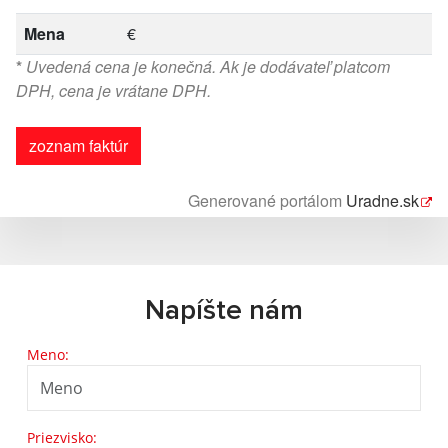
Mena
€
*
Uvedená cena je konečná. Ak je dodávateľ platcom
DPH, cena je vrátane DPH.
zoznam faktúr
Generované portálom
Uradne.sk
Napíšte nám
Meno:
Priezvisko: