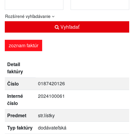
Rozšírené vyhľadávanie
Vyhľadať
zoznam faktúr
Detail
faktúry
0187420126
Číslo
Interné
2024100061
číslo
Predmet
str.lístky
Typ faktúry
dodávateľská