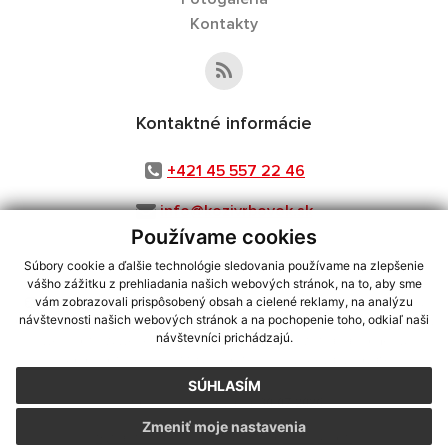
Kontakty
Kontaktné informácie
+421 45 557 22 46
info@kozivrbovok.sk
Používame cookies
Súbory cookie a ďalšie technológie sledovania používame na zlepšenie
vášho zážitku z prehliadania našich webových stránok, na to, aby sme
využite možnosť získavania aktuálnych informácií s využitím RSS
,
vám zobrazovali prispôsobený obsah a cielené reklamy, na analýzu
CMS systém (redakčný) systém ECHELON 2,
Mapa stránok
,
web portál
,
návštevnosti našich webových stránok a na pochopenie toho, odkiaľ naši
návštevníci prichádzajú.
webhosting
,
webex.digital, s.r.o.
,
domény
,
registrácia domény
,
spoločnosť webex.digital, s.r.o.
,
technický prevádzkovateľ
SÚHLASÍM
Posledná aktualizácia:
30.07.2026
Zmeniť moje nastavenia
Vytlačiť stránku
|
Vyhlásenie o prístupnosti