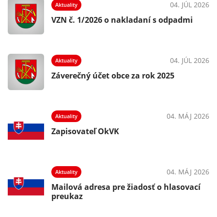
024
04. JÚL 2026
Aktuality
VZN č. 1/2026 o nakladaní s odpadmi
024
04. JÚL 2026
Aktuality
Záverečný účet obce za rok 2025
024
04. MÁJ 2026
Aktuality
do
Zapisovateľ OkVK
024
04. MÁJ 2026
Aktuality
Mailová adresa pre žiadosť o hlasovací
preukaz