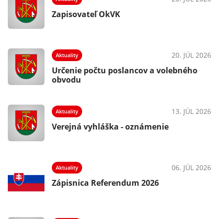
Zapisovateľ OkVK
026
20. JÚL 2026
Aktuality
Určenie počtu poslancov a volebného
obvodu
026
13. JÚL 2026
Aktuality
Verejná vyhláška - oznámenie
024
06. JÚL 2026
Aktuality
Zápisnica Referendum 2026