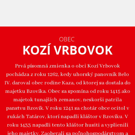
OBEC
KOZÍ VRBOVOK
Prvá písomná zmienka o obci Kozí Vrbovok
pochádza z roku 1262, kedy uhorský panovník Belo
IV. daroval obec rodine Kaza, od ktorej sa dostala do
majetku Bzovíka. Obec sa spomína od roku 1415 ako
majetok tunajších zemanov, neskorši patrila
panstvu Bzovík. V roku 1241 sa chotár obce ocitol v
rukách Tatárov, ktorí napadli kláštor v Bzovíku. V
roku 1433 napadli tento kláštor husiti a vyplienili
jeho majetky. Zaoberali sa poľnohospodárstvom a