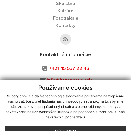
Školstvo
Kultúra
Fotogaléria
Kontakty
Kontaktné informácie
+421 45 557 22 46
info@kozivrbovok.sk
Používame cookies
Súbory cookie a ďalšie technológie sledovania používame na zlepšenie
vášho zážitku z prehliadania našich webových stránok, na to, aby sme
využite možnosť získavania aktuálnych informácií s využitím RSS
,
vám zobrazovali prispôsobený obsah a cielené reklamy, na analýzu
návštevnosti našich webových stránok a na pochopenie toho, odkiaľ naši
CMS systém (redakčný) systém ECHELON 2,
Mapa stránok
,
web portál
,
návštevníci prichádzajú.
webhosting
,
webex.digital, s.r.o.
,
domény
,
registrácia domény
,
spoločnosť webex.digital, s.r.o.
,
technický prevádzkovateľ