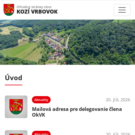
Oficiálne stránky obce
KOZÍ VRBOVOK
Úvod
026
20. JÚL 2026
Aktuality
Mailová adresa pre delegovanie člena
OkVK
026
20. JÚL 2026
Aktuality