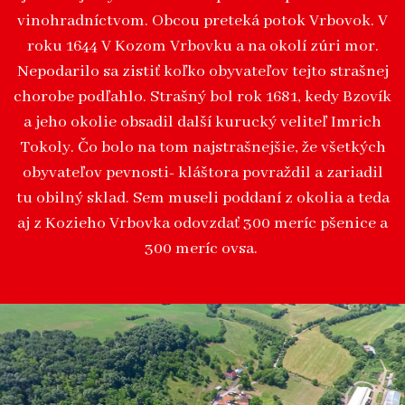
vinohradníctvom. Obcou preteká potok Vrbovok. V
roku 1644 V Kozom Vrbovku a na okolí zúri mor.
Nepodarilo sa zistiť koľko obyvateľov tejto strašnej
chorobe podľahlo. Strašný bol rok 1681, kedy Bzovík
a jeho okolie obsadil další kurucký veliteľ Imrich
Tokoly. Čo bolo na tom najstrašnejšie, že všetkých
obyvateľov pevnosti- kláštora povraždil a zariadil
tu obilný sklad. Sem museli poddaní z okolia a teda
aj z Kozieho Vrbovka odovzdať 300 meríc pšenice a
300 meríc ovsa.