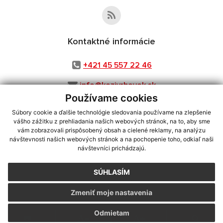
Kontaktné informácie
+421 45 557 22 46
info@kozivrbovok.sk
Používame cookies
Súbory cookie a ďalšie technológie sledovania používame na zlepšenie
vášho zážitku z prehliadania našich webových stránok, na to, aby sme
využite možnosť získavania aktuálnych informácií s využitím RSS
,
vám zobrazovali prispôsobený obsah a cielené reklamy, na analýzu
CMS systém (redakčný) systém ECHELON 2,
Mapa stránok
,
web portál
,
návštevnosti našich webových stránok a na pochopenie toho, odkiaľ naši
návštevníci prichádzajú.
webhosting
,
webex.digital, s.r.o.
,
domény
,
registrácia domény
,
spoločnosť webex.digital, s.r.o.
,
technický prevádzkovateľ
SÚHLASÍM
Posledná aktualizácia:
30.07.2026
Zmeniť moje nastavenia
Vytlačiť stránku
|
Vyhlásenie o prístupnosti
Autorské práva
|
Cookies
Odmietam