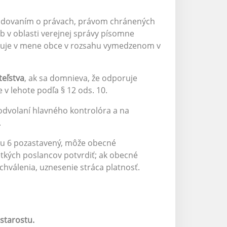
hodovaním o právach, právom chránených
b v oblasti verejnej správy písomne
duje v mene obce v rozsahu vymedzenom v
teľstva
, ak sa domnieva, že odporuje
v lehote podľa § 12 ods. 10.
odvolaní hlavného kontrolóra a na
.
eku 6 pozastavený, môže obecné
etkých poslancov potvrdiť; ak obecné
chválenia, uznesenie stráca platnosť.
starostu.