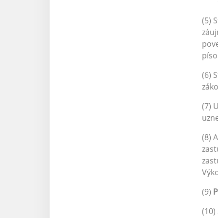
(5) 
záuj
pov
pís
(6) 
záko
(7) 
uzne
(8) 
zast
zast
Výko
(9)
P
(10)