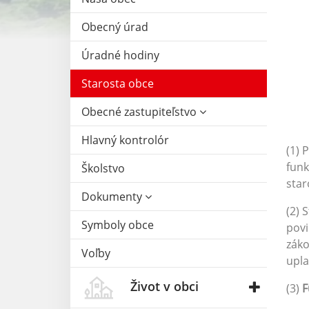
Obecný úrad
Úradné hodiny
Starosta obce
Obecné zastupiteľstvo
Hlavný kontrolór
(1) 
funk
Školstvo
star
Dokumenty
(2) 
Symboly obce
povi
záko
Voľby
upla
Život v obci
(3)
F