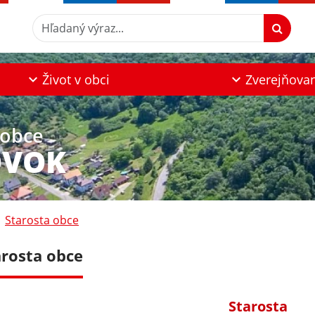
Hľadaný výraz...
Život v obci
Zverejňova
 obce
OVOK
Starosta obce
arosta obce
Starosta