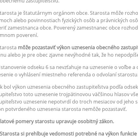
obecnému zastupiteľstvu.
Starosta je štatutárnym orgánom obce. Starosta môže roz
moch alebo povinnostiach fyzických osôb a právnických osô
eriť zamestnanca obce. Poverený zamestnanec obce rozho
omnom poverení.
Starosta
môže pozastaviť výkon uznesenia obecného zastupi
nu alebo je pre obec zjavne nevýhodné tak, že ho nepodpíše 
Ustanovenie odseku 6 sa nevzťahuje na uznesenie o voľbe a 
senie o vyhlásení miestneho referenda o odvolaní starostu
Ak bol výkon uznesenia obecného zastupiteľstva podľa ods
upiteľstvo toto uznesenie trojpätinovou väčšinou hlasov vš
upiteľstvo uznesenie nepotvrdí do troch mesiacov od jeho s
n potvrdeného uznesenia starosta nemôže pozastaviť.
latové pomery starostu upravuje osobitný zákon.
Starosta si prehlbuje vedomosti potrebné na výkon funkcie 