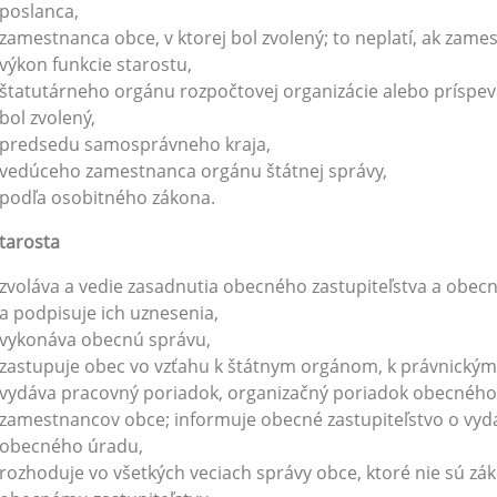
poslanca,
zamestnanca obce, v ktorej bol zvolený; to neplatí, ak zam
výkon funkcie starostu,
štatutárneho orgánu rozpočtovej organizácie alebo príspevk
bol zvolený,
predsedu samosprávneho kraja,
vedúceho zamestnanca orgánu štátnej správy,
podľa osobitného zákona.
tarosta
zvoláva a vedie zasadnutia obecného zastupiteľstva a obecn
a podpisuje ich uznesenia,
vykonáva obecnú správu,
zastupuje obec vo vzťahu k štátnym orgánom, k právnickým
vydáva pracovný poriadok, organizačný poriadok obecnéh
zamestnancov obce; informuje obecné zastupiteľstvo o vy
obecného úradu,
rozhoduje vo všetkých veciach správy obce, ktoré nie sú 