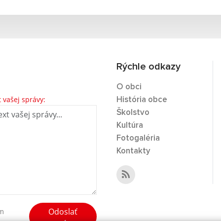
Rýchle odkazy
O obci
t vašej správy:
História obce
Školstvo
Kultúra
Fotogaléria
Kontakty
Odoslať
ím