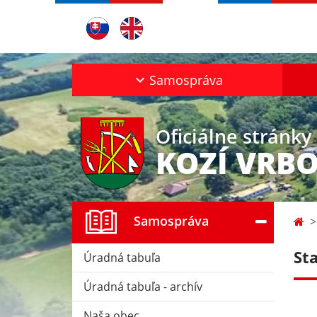
Samospráva
Oficiálne stránky
KOZÍ VRB
Samospráva
St
Úradná tabuľa
Úradná tabuľa - archív
Naša obec