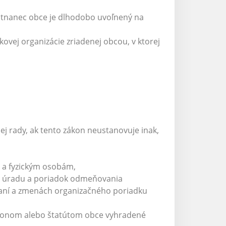
estnanec obce je dlhodobo uvoľnený na
ovej organizácie zriadenej obcou, v ktorej
ej rady, ak tento zákon neustanovuje inak,
 a fyzickým osobám,
o úradu a poriadok odmeňovania
daní a zmenách organizačného poriadku
zákonom alebo štatútom obce vyhradené