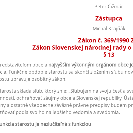
Peter Čižmár
Zástupca
Michal Krajňák
Zákon č. 369/1990 
Zákon Slovenskej národnej rady o
§ 13
Predstaviteľom obce a
najvyšším
výkonným
orgánom obce je
cia. Funkčné obdobie starostu sa skončí zložením sľubu no
ostu upravuje osobitný zákon.
Starosta skladá sľub, ktorý znie: „Sľubujem na svoju česť a 
nnosti, ochraňovať záujmy obce a Slovenskej republiky. Ústa
ny a ostatné všeobecne záväzné právne predpisy budem pri 
tňovať podľa svojho najlepšieho vedomia a svedomia.
unkcia starostu je nezlučiteľná s funkciou