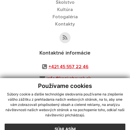
Školstvo
Kultúra
Fotogaléria
Kontakty
Kontaktné informácie
+421 45 557 22 46
info@kozivrbovok.sk
Používame cookies
Súbory cookie a ďalšie technológie sledovania používame na zlepšenie
vášho zážitku z prehliadania našich webových stránok, na to, aby sme
využite možnosť získavania aktuálnych informácií s využitím RSS
,
vám zobrazovali prispôsobený obsah a cielené reklamy, na analýzu
CMS systém (redakčný) systém ECHELON 2,
Mapa stránok
,
web portál
,
návštevnosti našich webových stránok a na pochopenie toho, odkiaľ naši
návštevníci prichádzajú.
webhosting
,
webex.digital, s.r.o.
,
domény
,
registrácia domény
,
spoločnosť webex.digital, s.r.o.
,
technický prevádzkovateľ
SÚHLASÍM