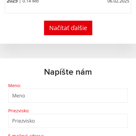
2025
| 0.14 Mb
06.02.2025
Načítať ďalšie
Napíšte nám
Meno:
Priezvisko:
E-mailová adresa: