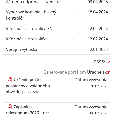
Zámer o odpredaj pozemku
-
03.04.2025
Výberové konanie - hlavný
-
18.04.2024
kontrolór
Informácia pre voliča EN
-
12.02.2024
Informácia pre voliča
-
12.02.2024
Verejná vyháška
-
12.01.2024
RSS
Generované portálom
Uradne.sk
Určenie počtu
Dátum vyvesenia:
poslancov a volebného
20.07.2026
obvodu
| 0.21 Mb
Zápisnica
Dátum vyvesenia:
referendum 2026
| 0.51
06.07.2026