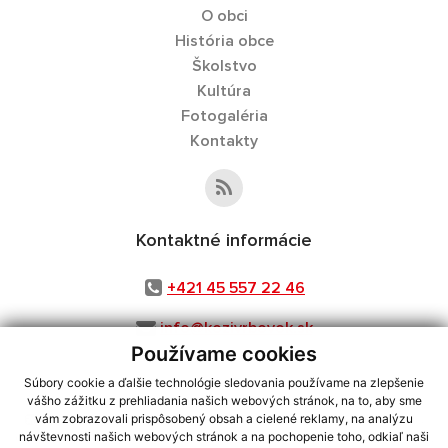
O obci
História obce
Školstvo
Kultúra
Fotogaléria
Kontakty
Kontaktné informácie
+421 45 557 22 46
info@kozivrbovok.sk
Používame cookies
Súbory cookie a ďalšie technológie sledovania používame na zlepšenie
vášho zážitku z prehliadania našich webových stránok, na to, aby sme
využite možnosť získavania aktuálnych informácií s využitím RSS
,
vám zobrazovali prispôsobený obsah a cielené reklamy, na analýzu
CMS systém (redakčný) systém ECHELON 2,
Mapa stránok
,
web portál
,
návštevnosti našich webových stránok a na pochopenie toho, odkiaľ naši