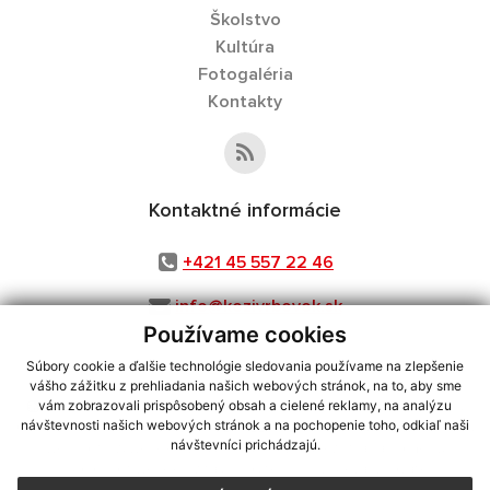
Školstvo
Kultúra
Fotogaléria
Kontakty
Kontaktné informácie
+421 45 557 22 46
info@kozivrbovok.sk
Používame cookies
Súbory cookie a ďalšie technológie sledovania používame na zlepšenie
vášho zážitku z prehliadania našich webových stránok, na to, aby sme
využite možnosť získavania aktuálnych informácií s využitím RSS
,
vám zobrazovali prispôsobený obsah a cielené reklamy, na analýzu
CMS systém (redakčný) systém ECHELON 2,
Mapa stránok
,
web portál
,
návštevnosti našich webových stránok a na pochopenie toho, odkiaľ naši
návštevníci prichádzajú.
webhosting
,
webex.digital, s.r.o.
,
domény
,
registrácia domény
,
spoločnosť webex.digital, s.r.o.
,
technický prevádzkovateľ