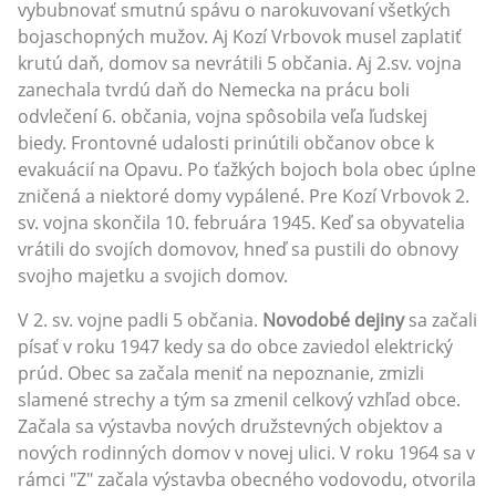
vybubnovať smutnú spávu o narokuvovaní všetkých
bojaschopných mužov. Aj Kozí Vrbovok musel zaplatiť
krutú daň, domov sa nevrátili 5 občania. Aj 2.sv. vojna
zanechala tvrdú daň do Nemecka na prácu boli
odvlečení 6. občania, vojna spôsobila veľa ľudskej
biedy. Frontovné udalosti prinútili občanov obce k
evakuácií na Opavu. Po ťažkých bojoch bola obec úplne
zničená a niektoré domy vypálené. Pre Kozí Vrbovok 2.
sv. vojna skončila 10. februára 1945. Keď sa obyvatelia
vrátili do svojích domovov, hneď sa pustili do obnovy
svojho majetku a svojich domov.
V 2. sv. vojne padli 5 občania.
Novodobé dejiny
sa začali
písať v roku 1947 kedy sa do obce zaviedol elektrický
prúd. Obec sa začala meniť na nepoznanie, zmizli
slamené strechy a tým sa zmenil celkový vzhľad obce.
Začala sa výstavba nových družstevných objektov a
nových rodinných domov v novej ulici. V roku 1964 sa v
rámci "Z" začala výstavba obecného vodovodu, otvorila