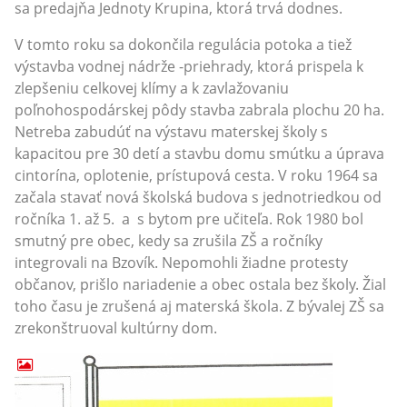
sa predajňa Jednoty Krupina, ktorá trvá dodnes.
V tomto roku sa dokončila regulácia potoka a tiež
výstavba vodnej nádrže -priehrady, ktorá prispela k
zlepšeniu celkovej klímy a k zavlažovaniu
poľnohospodárskej pôdy stavba zabrala plochu 20 ha.
Netreba zabudúť na výstavu materskej školy s
kapacitou pre 30 detí a stavbu domu smútku a úprava
cintorína, oplotenie, prístupová cesta. V roku 1964 sa
začala stavať nová školská budova s jednotriedkou od
ročníka 1. až 5. a s bytom pre učiteľa. Rok 1980 bol
smutný pre obec, kedy sa zrušila ZŠ a ročníky
integrovali na Bzovík. Nepomohli žiadne protesty
občanov, prišlo nariadenie a obec ostala bez školy. Žial
toho času je zrušená aj materská škola. Z bývalej ZŠ sa
zrekonštruoval kultúrny dom.