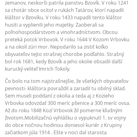
zemanov, neskorši patrila panstvu Bzovík. V roku 1241
sa chotár obce ocitol v rukách Tatárov, ktorí napadli
kláštor v Bzovíku. V roku 1433 napadli tento kláštor
husiti a vyplienili jeho majetky. Zaoberali sa
poľnohospodárstvom a vinohradníctvom. Obcou
preteká potok Vrbovok. V roku 1644 V Kozom Vrbovku
a na okolí zúri mor. Nepodarilo sa zistiť koľko
obyvateľov tejto strašnej chorobe podľahlo. Strašný
bol rok 1681, kedy Bzovík a jeho okolie obsadil další
kurucký veliteľ Imrich Tokoly.
Čo bolo na tom najstrašnejšie, že všetkých obyvateľov
pevnosti- kláštora povraždil a zariadil tu obilný sklad.
Sem museli poddaní z okolia a teda aj z Kozieho
Vrbovka odovzdať 300 meríc pšenice a 300 meríc ovsa.
Až do roku 1848 Kozí Vrbovok žil pomerne kľudným
životom.Mobilizačnú vyhlášku o vypuknutí 1. sv vojny
do obce nočnou hodinou doniesol kuriér z Krupiny
začiatkom júla 1914 . Ešte v noci dal starosta