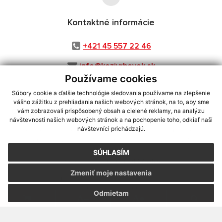
Kontaktné informácie
+421 45 557 22 46
info@kozivrbovok.sk
Používame cookies
Súbory cookie a ďalšie technológie sledovania používame na zlepšenie
vášho zážitku z prehliadania našich webových stránok, na to, aby sme
využite možnosť získavania aktuálnych informácií s využitím RSS
,
vám zobrazovali prispôsobený obsah a cielené reklamy, na analýzu
CMS systém (redakčný) systém ECHELON 2,
Mapa stránok
,
web portál
,
návštevnosti našich webových stránok a na pochopenie toho, odkiaľ naši
návštevníci prichádzajú.
webhosting
,
webex.digital, s.r.o.
,
domény
,
registrácia domény
,
spoločnosť webex.digital, s.r.o.
,
technický prevádzkovateľ
SÚHLASÍM
Posledná aktualizácia:
30.07.2026
Zmeniť moje nastavenia
Vytlačiť stránku
|
Vyhlásenie o prístupnosti
Autorské práva
|
Cookies
Odmietam
webdesign
|