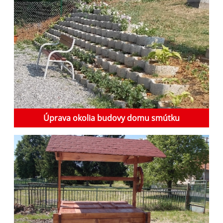
Úprava okolia budovy domu smútku