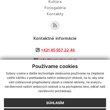
Kultúra
Fotogaléria
Kontakty
Kontaktné informácie
+421 45 557 22 46
info@kozivrbovok.sk
Používame cookies
Súbory cookie a ďalšie technológie sledovania používame na zlepšenie
vášho zážitku z prehliadania našich webových stránok, na to, aby sme
využite možnosť získavania aktuálnych informácií s využitím RSS
,
vám zobrazovali prispôsobený obsah a cielené reklamy, na analýzu
návštevnosti našich webových stránok a na pochopenie toho, odkiaľ naši
CMS systém (redakčný) systém ECHELON 2,
Mapa stránok
,
web portál
,
návštevníci prichádzajú.
webhosting
,
webex.digital, s.r.o.
,
domény
,
registrácia domény
,
spoločnosť webex.digital, s.r.o.
,
technický prevádzkovateľ
SÚHLASÍM
Posledná aktualizácia:
30.07.2026