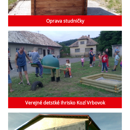
Oprava studničky
Verejné detstké ihrisko Kozí Vrbovok