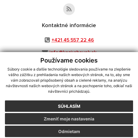
Kontaktné informácie
+421 45 557 22 46
info@kozivrbovok.sk
Používame cookies
Súbory cookie a ďalšie technológie sledovania používame na zlepšenie
vášho zážitku z prehliadania našich webových stránok, na to, aby sme
využite možnosť získavania aktuálnych informácií s využitím RSS
,
vám zobrazovali prispôsobený obsah a cielené reklamy, na analýzu
CMS systém (redakčný) systém ECHELON 2,
Mapa stránok
,
web portál
,
návštevnosti našich webových stránok a na pochopenie toho, odkiaľ naši
návštevníci prichádzajú.
webhosting
,
webex.digital, s.r.o.
,
domény
,
registrácia domény
,
spoločnosť webex.digital, s.r.o.
,
technický prevádzkovateľ
SÚHLASÍM
Posledná aktualizácia:
30.07.2026
Zmeniť moje nastavenia
Vytlačiť stránku
|
Vyhlásenie o prístupnosti
Autorské práva
|
Cookies
Odmietam