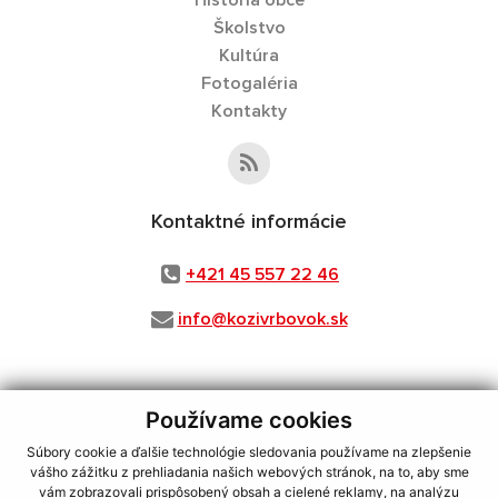
História obce
Školstvo
Kultúra
Fotogaléria
Kontakty
Kontaktné informácie
+421 45 557 22 46
info@kozivrbovok.sk
Používame cookies
využite možnosť získavania aktuálnych informácií s využitím RSS
,
CMS systém (redakčný) systém ECHELON 2,
Mapa stránok
,
web portál
,
Súbory cookie a ďalšie technológie sledovania používame na zlepšenie
webhosting
,
webex.digital, s.r.o.
,
domény
,
registrácia domény
,
vášho zážitku z prehliadania našich webových stránok, na to, aby sme
spoločnosť webex.digital, s.r.o.
,
technický prevádzkovateľ
vám zobrazovali prispôsobený obsah a cielené reklamy, na analýzu