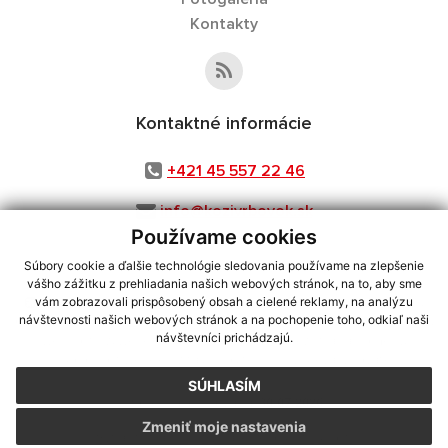
Kontakty
Kontaktné informácie
+421 45 557 22 46
info@kozivrbovok.sk
Používame cookies
Súbory cookie a ďalšie technológie sledovania používame na zlepšenie
vášho zážitku z prehliadania našich webových stránok, na to, aby sme
využite možnosť získavania aktuálnych informácií s využitím RSS
,
vám zobrazovali prispôsobený obsah a cielené reklamy, na analýzu
CMS systém (redakčný) systém ECHELON 2,
Mapa stránok
,
web portál
,
návštevnosti našich webových stránok a na pochopenie toho, odkiaľ naši
návštevníci prichádzajú.
webhosting
,
webex.digital, s.r.o.
,
domény
,
registrácia domény
,
spoločnosť webex.digital, s.r.o.
,
technický prevádzkovateľ
SÚHLASÍM
Posledná aktualizácia:
30.07.2026
Zmeniť moje nastavenia
Vytlačiť stránku
|
Vyhlásenie o prístupnosti